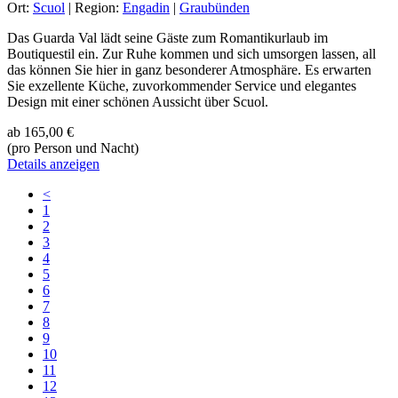
Ort:
Scuol
| Region:
Engadin
|
Graubünden
Das Guarda Val lädt seine Gäste zum Romantikurlaub im
Boutiquestil ein. Zur Ruhe kommen und sich umsorgen lassen, all
das können Sie hier in ganz besonderer Atmosphäre. Es erwarten
Sie exzellente Küche, zuvorkommender Service und elegantes
Design mit einer schönen Aussicht über Scuol.
ab
165,00 €
(pro Person und Nacht)
Details anzeigen
<
1
2
3
4
5
6
7
8
9
10
11
12