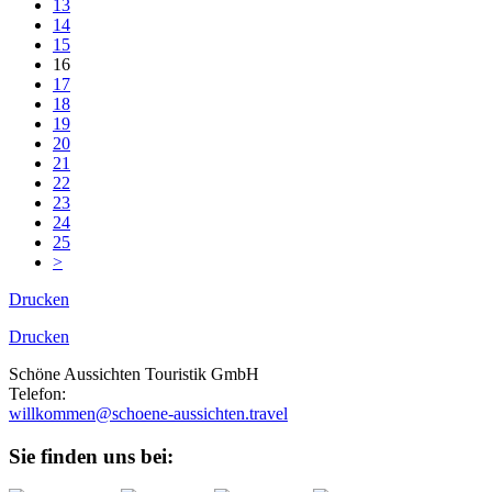
13
14
15
16
17
18
19
20
21
22
23
24
25
>
Drucken
Drucken
Schöne Aussichten Touristik GmbH
Telefon:
+49 (0)89 43 57 97 10
willkommen@schoene-aussichten.travel
Sie finden uns bei: