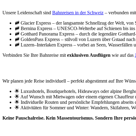
Unsere Leidenschaft sind
Bahnreisen in der Schweiz
– verbunden mit
🚞 Glacier Express – der langsamste Schnellzug der Welt, von 
🚞 Bernina Express – UNESCO-Welterbe auf Schienen bis ins s
🚞 Gotthard Panorama Express – durch die legendäre Gotthard
🚞 GoldenPass Express – stilvoll von Luzern über Gstaad nac
🚞 Luzern–Interlaken Express – vorbei an Seen, Wasserfällen 
Verbinden Sie Ihre Bahnreise mit
exklusiven Ausflügen
wie auf das
Ihre Reise – maßgeschneidert & persönlic
Wir planen jede Reise individuell – perfekt abgestimmt auf Ihre Wüns
🌟 Luxushotels, Boutiquehotels, Hideaways oder alpine Bergho
🌟 Auf Wunsch mit Mietwagen oder einem eigenen Chauffeur 
🌟 Individuelle Routen und persönliche Empfehlungen abseits
🌟 Aktivitäten für Sommer und Winter: Wandern, Skifahren, We
Keine Pauschalreise. Kein Massentourismus. Sondern Ihre persönl
Die schönsten Ecken der Schweiz entdecke