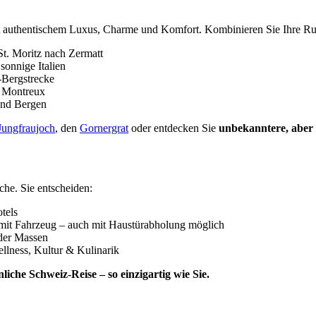
 authentischem Luxus, Charme und Komfort. Kombinieren Sie Ihre Run
St. Moritz nach Zermatt
onnige Italien
-Bergstrecke
h Montreux
und Bergen
Jungfraujoch
, den
Gornergrat
oder entdecken Sie
unbekanntere, aber
h
che. Sie entscheiden:
tels
mit Fahrzeug – auch mit Haustürabholung möglich
 der Massen
llness, Kultur & Kulinarik
iche Schweiz-Reise – so einzigartig wie Sie.
n