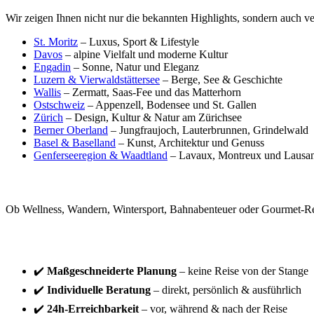
Wir zeigen Ihnen nicht nur die bekannten Highlights, sondern auch v
St. Moritz
– Luxus, Sport & Lifestyle
Davos
– alpine Vielfalt und moderne Kultur
Engadin
– Sonne, Natur und Eleganz
Luzern & Vierwaldstättersee
– Berge, See & Geschichte
Wallis
– Zermatt, Saas-Fee und das Matterhorn
Ostschweiz
– Appenzell, Bodensee und St. Gallen
Zürich
– Design, Kultur & Natur am Zürichsee
Berner Oberland
– Jungfraujoch, Lauterbrunnen, Grindelwald
Basel & Baselland
– Kunst, Architektur und Genuss
Genferseeregion & Waadtland
– Lavaux, Montreux und Lausa
Aktiv, entspannt oder luxuriös – Ihre Schweiz wartet
Ob Wellness, Wandern, Wintersport, Bahnabenteuer oder Gourmet-Reise
Unser Serviceversprechen – Ihr Vorteil:
✔️
Maßgeschneiderte Planung
– keine Reise von der Stange
✔️
Individuelle Beratung
– direkt, persönlich & ausführlich
✔️
24h-Erreichbarkeit
– vor, während & nach der Reise