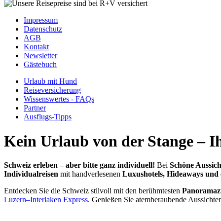
Impressum
Datenschutz
AGB
Kontakt
Newsletter
Gästebuch
Urlaub mit Hund
Reiseversicherung
Wissenswertes - FAQs
Partner
Ausflugs-Tipps
Kein Urlaub von der Stange – I
Schweiz erleben – aber bitte ganz individuell!
Bei
Schöne Aussich
Individualreisen
mit handverlesenen
Luxushotels, Hideaways und 
Entdecken Sie die Schweiz stilvoll mit den berühmtesten
Panoramazü
Luzern–Interlaken Express
. Genießen Sie atemberaubende Aussichten
Luxusreisen & Bahnreisen durch die Schw