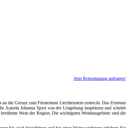
Jetzt Reiseplanung anfragen!
is an die Grenze zum Fürstentum Liechtenstein erstreckt. Das Zentrum
 die Autorin Johanna Spyri von der Umgebung inspirieren und schrieb
r berühmte Wein der Region. Die wichtigsten Weinbaugebiete sind die
nnen Sie auch besichtigen und bei einer Weinwanderung erfahren Sie