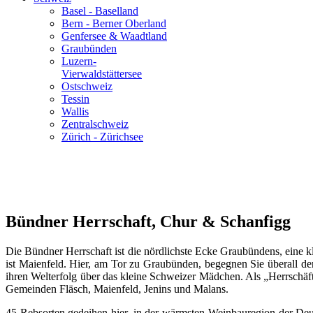
Basel - Baselland
Bern - Berner Oberland
Genfersee & Waadtland
Graubünden
Luzern-
Vierwaldstättersee
Ostschweiz
Tessin
Wallis
Zentralschweiz
Zürich - Zürichsee
Bündner Herrschaft, Chur & Schanfigg
Die Bündner Herrschaft ist die nördlichste Ecke Graubündens, eine k
ist Maienfeld. Hier, am Tor zu Graubünden, begegnen Sie überall de
ihren Welterfolg über das kleine Schweizer Mädchen. Als „Herrschäf
Gemeinden Fläsch, Maienfeld, Jenins und Malans.
45 Rebsorten gedeihen hier, in der wärmsten Weinbauregion der Deu