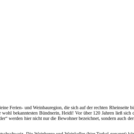
leine Ferien- und Weinbauregion, die sich auf der rechten Rheinseite b
r wohl bekanntesten Bündnerin, Heidi! Vor über 120 Jahren ließ sich
tler“ werden hier nicht nur die Bewohner bezeichnet, sondern auch de
tschschweiz. Die Weinberge und Weinkeller (hier Torkel genannt) kö