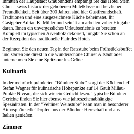
Inmitten der Hauptstadt Graubündens empfängt Sie das Hotel Stern
Chur – swiss historic der gehobenen Mittelklasse mit herzlicher
Freundlichkeit. Seit über 300 Jahren sind hier Gastfreundschaft,
Traditionen und eine ausgezeichnete Küche beheimatet. Ihr
Gastgeber Adrian K. Müller und sein Team arbeiten voller Hingabe
daran, Ihnen ein unvergessliches Urlaubserlebnis zu bereiten.
Komplett im typischen Arvenholz dekoriert, umgibt Sie schon an
der Rezeption das traditionelle Flair des Hotels.
Beginnen Sie den neuen Tag in der Ratsstube beim Frühstücksbuffet
und starten Sie direkt in die wunderschöne Churer Altstadt oder
unternehmen Sie eine Spritztour ins Grüne.
Kulinarik
In der mehrfach prämierten "Bündner Stube" sorgt der Küchenchef
Stefan Wagner für kulinarische Höhepunkte auf 14 Gault Millau-
Punkte Niveau, die sich wie ein Gedicht lesen. Typische Bündner
Gerichte finden Sie hier ebenso wie jahreszeitenabhängige
Spezialitäten. In der "Veltliner Weinstube" kann man in besonderer
Atmosphäre edle Tropfen aus der Bündner Herrschaft und aus
Italien genießen.
Zimmer