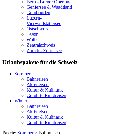
Bern - Berner Oberland
Genfersee & Waadtland
Graubünden
Luzern-
Vierwaldstättersee
Ostschweiz
Tessin
Wallis
Zentralschweiz
Zürich - Zürichsee
Urlaubspakete für die Schweiz
Sommer
Bahnreisen
Aktivreisen
Kultur & Kulinarik
Geführte Rundreisen
Winter
Bahnreisen
Aktivreisen
Kultur & Kulinarik
Geführte Rundreisen
Pakete:
Sommer
> Bahnreisen