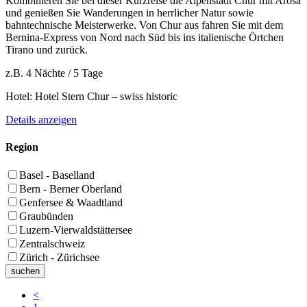
Kombinieren Sie bei dieser Kurzreise die Alpenstadt Chur mit Arosa
und genießen Sie Wanderungen in herrlicher Natur sowie
bahntechnische Meisterwerke. Von Chur aus fahren Sie mit dem
Bernina-Express von Nord nach Süd bis ins italienische Örtchen
Tirano und zurück.
z.B. 4 Nächte / 5 Tage
Hotel: Hotel Stern Chur – swiss historic
Details anzeigen
Region
Basel - Baselland
Bern - Berner Oberland
Genfersee & Waadtland
Graubünden
Luzern-Vierwaldstättersee
Zentralschweiz
Zürich - Zürichsee
<