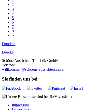
1
2
3
4
5
6
7
8
>
Drucken
Drucken
Schöne Aussichten Touristik GmbH
Telefon:
+49 (0)89 43 57 97 10
willkommen@schoene-aussichten.travel
Sie finden uns bei:
Impressum
Datenschutz