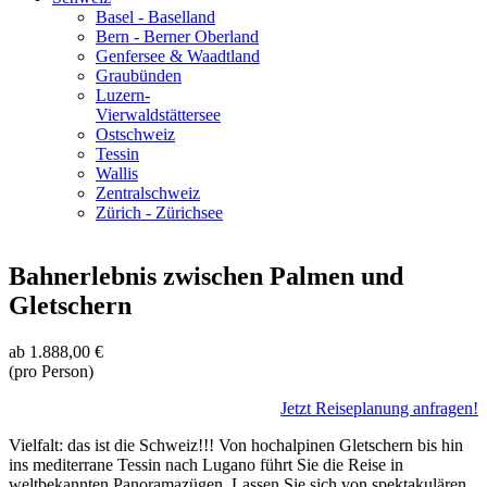
Basel - Baselland
Bern - Berner Oberland
Genfersee & Waadtland
Graubünden
Luzern-
Vierwaldstättersee
Ostschweiz
Tessin
Wallis
Zentralschweiz
Zürich - Zürichsee
Bahnerlebnis zwischen Palmen und
Gletschern
ab
1.888,00 €
(pro Person)
Jetzt Reiseplanung anfragen!
Vielfalt: das ist die Schweiz!!! Von hochalpinen Gletschern bis hin
ins mediterrane Tessin nach Lugano führt Sie die Reise in
weltbekannten Panoramazügen. Lassen Sie sich von spektakulären