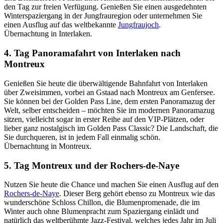
den Tag zur freien Verfügung. Genießen Sie einen ausgedehnten
Winterspaziergang in der Jungfrauregion oder unternehmen Sie
einen Ausflug auf das weltbekannte
Jungfraujoch
.
Übernachtung in Interlaken.
4. Tag Panoramafahrt von Interlaken nach
Montreux
Genießen Sie heute die überwältigende Bahnfahrt von Interlaken
über Zweisimmen, vorbei an Gstaad nach Montreux am Genfersee.
Sie können bei der Golden Pass Line, dem ersten Panoramazug der
Welt, selber entscheiden – möchten Sie im modernen Panoramazug
sitzen, vielleicht sogar in erster Reihe auf den VIP-Plätzen, oder
lieber ganz nostalgisch im Golden Pass Classic? Die Landschaft, die
Sie durchqueren, ist in jedem Fall einmalig schön.
Übernachtung in Montreux.
5. Tag Montreux und der Rochers-de-Naye
Nutzen Sie heute die Chance und machen Sie einen Ausflug auf den
Rochers-de-Naye
. Dieser Berg gehört ebenso zu Montreux wie das
wunderschöne Schloss Chillon, die Blumenpromenade, die im
Winter auch ohne Blumenpracht zum Spaziergang einlädt und
natürlich das weltberühmte Jazz-Festival, welches jedes Jahr im Juli