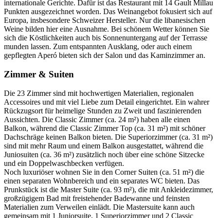
internationale Gerichte. Dafür ist das Restaurant mit 14 Gault Millau
Punkten ausgezeichnet worden. Das Weinangebot fokusiert sich auf
Europa, insbesondere Schweizer Hersteller. Nur die libanesischen
Weine bilden hier eine Ausnahme. Bei schönem Wetter können Sie
sich die Köstlichkeiten auch bis Sonnenuntergang auf der Terrasse
munden lassen. Zum entspannten Ausklang, oder auch einem
gepflegten Aperó bieten sich der Salon und das Kaminzimmer an.
Zimmer & Suiten
Die 23 Zimmer sind mit hochwertigen Materialien, regionalen
Accessoires und mit viel Liebe zum Detail eingerichtet. Ein wahrer
Rückzugsort für heimelige Stunden zu Zweit und faszinierenden
Aussichten. Die Classic Zimmer (ca. 24 m²) haben alle einen
Balkon, während die Classic Zimmer Top (ca. 31 m²) mit schöner
Dachschräge keinen Balkon bieten. Die Superiorzimmer (ca. 31 m²)
sind mit mehr Raum und einem Balkon ausgestattet, während die
Juniosuiten (ca. 36 m²) zusätzlich noch über eine schöne Sitzecke
und ein Doppelwaschbecken verfügen.
Noch luxuriöser wohnen Sie in den Corner Suiten (ca. 51 m²) die
einen separaten Wohnbereich und ein separates WC bieten. Das
Prunkstück ist die Master Suite (ca. 93 m²), die mit Ankleidezimmer,
großzügigem Bad mit freistehender Badewanne und feinsten
Materialien zum Verweilen einlädt. Die Mastersuite kann auch
gemeinsam mit 1 Juniorsuite, 1 Superiorzimmer und 2 Classic