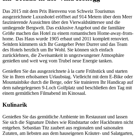
Das 2015 mit dem Prix Bienvenu von Schweiz Tourismus
ausgezeichnete Luxushotel eröffnet auf 914 Metern über dem Meer
faszinierende Aussichten über den Vierwaldstättersee und die
umliegende Bergwelt. Das exklusive Angebot und die familiäre
Größe machen das Hotel zu einem romantischen Home-away-from-
home. Das Haus wurde 1905 erbaut und 2011 komplett renoviert.
Seitdem kümmern sich Ihr Gastgeber Peter Durrer und das Team
des Hotels herzlich um Ihr Wohl. Sie können sich einfach
zurücklehnen, die Zweisamkeit in ungezwungener Atmosphäre
genießen und weit weg vom Trubel neue Energie tanken.
Genießen Sie das ausgezeichnete à la carte Frühstück und starten
Sie in Ihren erholsamen Urlaubstag. Vielleicht mit dem E-Bike oder
Mountainbike durch die Berge, oder Sie trainieren Ihr Handicap auf
dem nahegelegenen 9-Loch Golfplatz und beschließen den Tag mit
einem gemütlichen Filmabend im Kinosaal.
Kulinarik
Genießen Sie das gemütliche Ambiente im Restaurant und lassen
Sie sich die Signature Dishes wie Rindstartar oder Hackbraten nicht
entgehen. Sebastian Titz zaubert aus regionalen und saisonalen
Zutaten, am liebsten aus dem hauseigenen Kräuter- und Salatgarten,