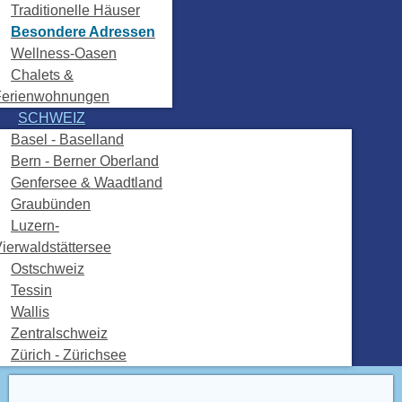
Traditionelle Häuser
Besondere Adressen
Wellness-Oasen
Chalets &
Ferienwohnungen
SCHWEIZ
Basel - Baselland
Bern - Berner Oberland
Genfersee & Waadtland
Graubünden
Luzern-
ierwaldstättersee
Ostschweiz
Tessin
Wallis
Zentralschweiz
Zürich - Zürichsee