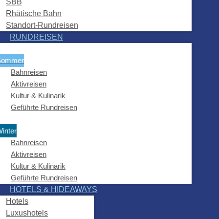
SBB
Rhätische Bahn
Standort-Rundreisen
RUNDREISEN
Sommer
Bahnreisen
Aktivreisen
Kultur & Kulinarik
Geführte Rundreisen
inter
Bahnreisen
Aktivreisen
Kultur & Kulinarik
Geführte Rundreisen
HOTELS & HIDEAWAYS
Hotels
Luxushotels