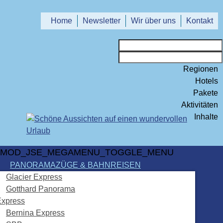
Home
Newsletter
Wir über uns
Kontakt
Regionen
Hotels
Pakete
Aktivitäten
Inhalte
MOD_JSE_MEGAMENU_TOGGLE_MENU
PANORAMAZÜGE & BAHNREISEN
Glacier Express
Gotthard Panorama
Express
Bernina Express