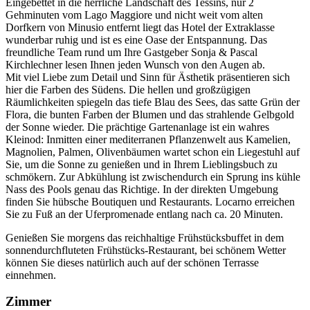
Eingebettet in die herrliche Landschaft des Tessins, nur 2
Gehminuten vom Lago Maggiore und nicht weit vom alten
Dorfkern von Minusio entfernt liegt das Hotel der Extraklasse
wunderbar ruhig und ist es eine Oase der Entspannung. Das
freundliche Team rund um Ihre Gastgeber Sonja & Pascal
Kirchlechner lesen Ihnen jeden Wunsch von den Augen ab.
Mit viel Liebe zum Detail und Sinn für Ästhetik präsentieren sich
hier die Farben des Südens. Die hellen und großzügigen
Räumlichkeiten spiegeln das tiefe Blau des Sees, das satte Grün der
Flora, die bunten Farben der Blumen und das strahlende Gelbgold
der Sonne wieder. Die prächtige Gartenanlage ist ein wahres
Kleinod: Inmitten einer mediterranen Pflanzenwelt aus Kamelien,
Magnolien, Palmen, Olivenbäumen wartet schon ein Liegestuhl auf
Sie, um die Sonne zu genießen und in Ihrem Lieblingsbuch zu
schmökern. Zur Abkühlung ist zwischendurch ein Sprung ins kühle
Nass des Pools genau das Richtige. In der direkten Umgebung
finden Sie hübsche Boutiquen und Restaurants. Locarno erreichen
Sie zu Fuß an der Uferpromenade entlang nach ca. 20 Minuten.
Genießen Sie morgens das reichhaltige Frühstücksbuffet in dem
sonnendurchfluteten Frühstücks-Restaurant, bei schönem Wetter
können Sie dieses natürlich auch auf der schönen Terrasse
einnehmen.
Zimmer